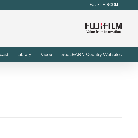
FUJIFILM ROOM
cast
Library
Video
SeeLEARN Country Websites