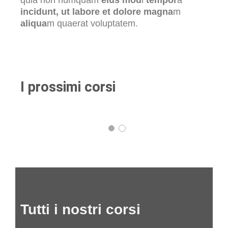
quia non numquam
eius mod
i
tempor
a
incidunt, ut labore et dolore magna
m
aliqua
m quaerat voluptatem.
I prossimi corsi
Tutti i nostri corsi